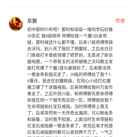
灰狼
传奇
初中那时05年吧！那时和班级一堆同学玩好像
20多区 我8级拜师 师傅给我一个魔5白金项
链，那时候还什么都不懂，后来17级师傅带我
去沃玛，别人死了我捡了把魔杖，之后去白日
门练级打半兽统领爆了把罗刹，无意进了新衣
服地图，一个带骨玉的法师被暗之沃玛教主发
疯打死爆了个魔2道头被我捡了，后来那法师
一根金条和我买走了，20级的师傅给了我个1-
6偃月，我去在封魔练级，在同心小径打红魔
猪卫爆了个求婚戒指，后来师傅给我80万金币
拿走了，之后升到22级，和师傅聊天原来师傅
和我在同一个城市而且同一区，师傅就给我个
生命项链和红宝石戒指，当时师傅带上骨玉
了，后来突然有一天传奇出漏洞，可以刷金条
和装备，当时我不知道，上面当时生命项链和
红宝石戒指都一根金条卖了，卖完后来才知道
红宝石戒指那时都可以卖到两千万了，一气之